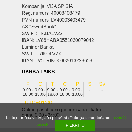
Kompānija: VIJA SP SIA
Reģ. numurs: 40003403479
PVN numurs: LV40003403479
AS "SwedBank"
SWIFT: HABALV22
IBAN: LV86HABA0551030079042
Luminor Banka
SWIFT: RIKOLV2X
IBAN: LV51RIKO0002013228658
DARBA LAIKS
P
O
T
C
P
S
Sv
9.00 -
9.00 -
9.00 -
9.00 -
9.00 -
-
-
18.00
18.00
18.00
18.00
18.00
UTC+01:00
Online pasūtījumu pieņemšana - katru
dienu 0:00 - 24:00
Lietojot mūsu vietni, Jūs piekrītat sīkdatņu izmantošanai.
uzzināt
vairāk