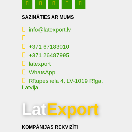
SAZINĀTIES AR MUMS
info@latexport.lv
+371 67183010
+371 26487995
latexport
WhatsApp
Rītupes iela 4, LV-1019 Rīga,
Latvija
Lat
Export
KOMPĀNIJAS REKVIZĪTI