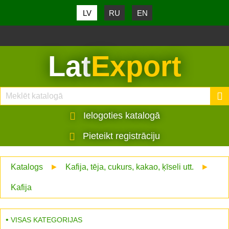
LV
RU
EN
Lat
Export
Ielogoties katalogā
Pieteikt registrāciju
Katalogs
►
Kafija, tēja, cukurs, kakao, ķīseli utt.
►
Kafija
VISAS KATEGORIJAS