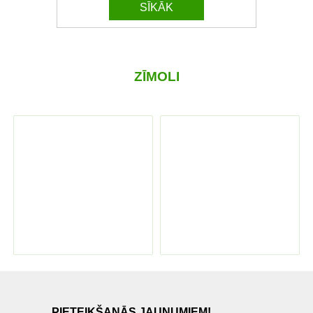
SĪKĀK
ZĪMOLI
PIETEIKŠANĀS JAUNUMIEM!