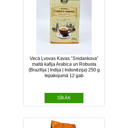
Vecā Ļvovas Kavas "Snidankova"
maltā kafija Arabica un Robusta
(Brazīlija | Indija | Indonēzija) 250 g
Iepakojumā 12 gab
SĪKĀK