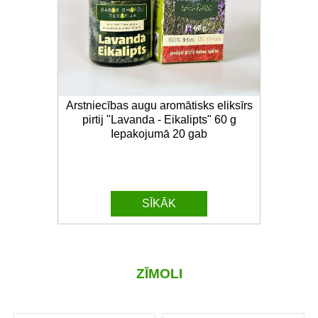
Arstniecības augu aromātisks eliksīrs
pirtij "Lavanda - Eikalipts" 60 g
Iepakojumā 20 gab
SĪKĀK
ZĪMOLI