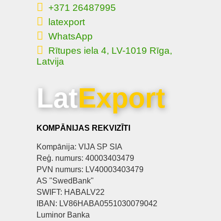
+371 26487995
latexport
WhatsApp
Rītupes iela 4, LV-1019 Rīga,
Latvija
Lat
Export
KOMPĀNIJAS REKVIZĪTI
Kompānija: VIJA SP SIA
Reģ. numurs: 40003403479
PVN numurs: LV40003403479
AS "SwedBank"
SWIFT: HABALV22
IBAN: LV86HABA0551030079042
Luminor Banka