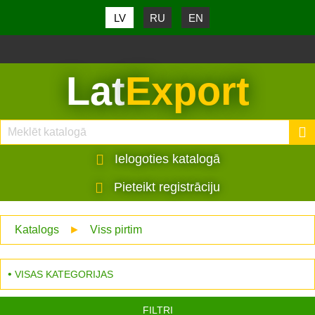
LV
RU
EN
Lat
Export
Ielogoties katalogā
Pieteikt registrāciju
Katalogs
►
Viss pirtim
VISAS KATEGORIJAS
FILTRI