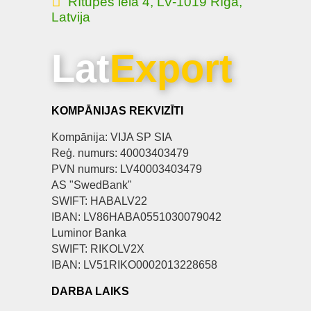
Rītupes iela 4, LV-1019 Rīga,
Latvija
Lat
Export
KOMPĀNIJAS REKVIZĪTI
Kompānija: VIJA SP SIA
Reģ. numurs: 40003403479
PVN numurs: LV40003403479
AS "SwedBank"
SWIFT: HABALV22
IBAN: LV86HABA0551030079042
Luminor Banka
SWIFT: RIKOLV2X
IBAN: LV51RIKO0002013228658
DARBA LAIKS