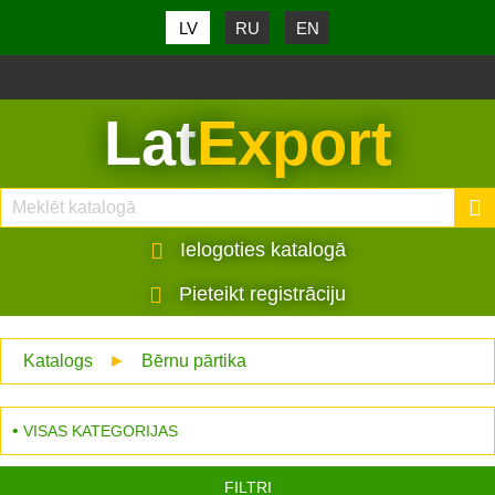
LV
RU
EN
Lat
Export
Ielogoties katalogā
Pieteikt registrāciju
Katalogs
►
Bērnu pārtika
VISAS KATEGORIJAS
FILTRI