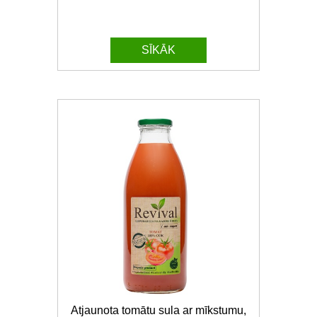
SĪKĀK
Atjaunota tomātu sula ar mīkstumu,