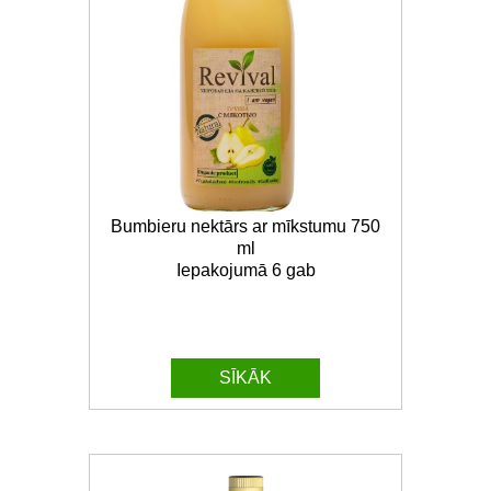
Bumbieru nektārs ar mīkstumu 750
ml
Iepakojumā 6 gab
SĪKĀK