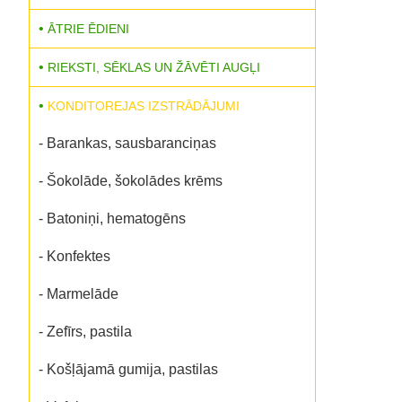
ĀTRIE ĒDIENI
RIEKSTI, SĒKLAS UN ŽĀVĒTI AUGĻI
KONDITOREJAS IZSTRĀDĀJUMI
- Barankas, sausbaranciņas
- Šokolāde, šokolādes krēms
- Batoniņi, hematogēns
- Konfektes
- Marmelāde
- Zefīrs, pastila
- Košļājamā gumija, pastilas