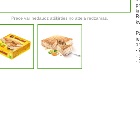
p
kr
R
Prece var nedaudz atšķirties no attēlā redzamās.
k
Pa
i
ār
- 
-
- 