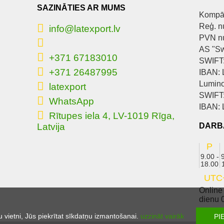
SAZINĀTIES AR MUMS
Kompān
Reģ. n
info@latexport.lv
PVN n
AS "S
+371 67183010
SWIFT
+371 26487995
IBAN:
Lumino
latexport
SWIFT
WhatsApp
IBAN:
Rītupes iela 4, LV-1019 Rīga,
Latvija
DARB
P
9.00 -
18.00
UTC
Online
dienu 0
u vietni, Jūs piekrītat sīkdatņu izmantošanai.
uzzināt vairāk