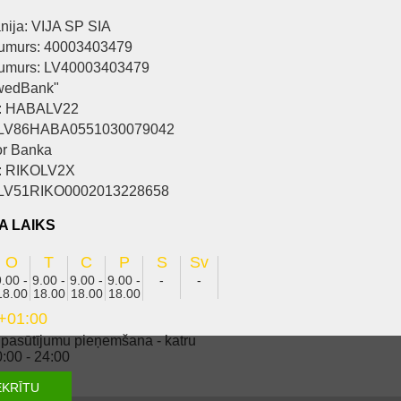
ija: VIJA SP SIA
umurs: 40003403479
umurs: LV40003403479
wedBank"
: HABALV22
 LV86HABA0551030079042
r Banka
: RIKOLV2X
 LV51RIKO0002013228658
A LAIKS
O
T
C
P
S
Sv
9.00 -
9.00 -
9.00 -
9.00 -
-
-
18.00
18.00
18.00
18.00
+01:00
 pasūtījumu pieņemšana - katru
:00 - 24:00