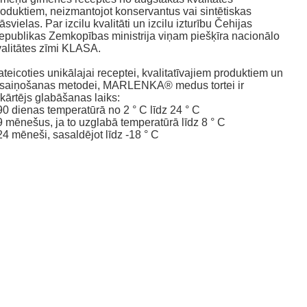
roduktiem, neizmantojot konservantus vai sintētiskas
āsvielas. Par izcilu kvalitāti un izcilu izturību Čehijas
epublikas Zemkopības ministrija viņam piešķīra nacionālo
valitātes zīmi KLASA.
teicoties unikālajai receptei, kvalitatīvajiem produktiem un
esaiņošanas metodei, MARLENKA® medus tortei ir
kārtējs glabāšanas laiks:
90 dienas temperatūrā no 2 ° C līdz 24 ° C
 9 mēnešus, ja to uzglabā temperatūrā līdz 8 ° C
24 mēneši, sasaldējot līdz -18 ° C