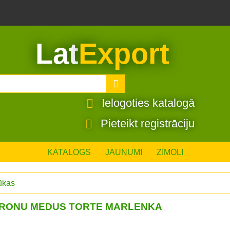
Lat
Export
Ielogoties katalogā
Pieteikt registrāciju
KATALOGS
JAUNUMI
ZĪMOLI
kūkas
TRONU MEDUS TORTE MARLENKA