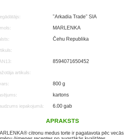
egādātājs:
"Arkadia Trade" SIA
mols:
MARLENKA
lsts:
Čehu Republika
tikuls:
AN13:
8594071650452
žotāja artikuls:
vars:
800 g
asējums:
kartons
audzums iepakojumā:
6.00 gab
APRAKSTS
ARLENKA® citronu medus torte ir pagatavota pēc vecās
rmēņu ģimenes receptes no augstākās kvalitātes