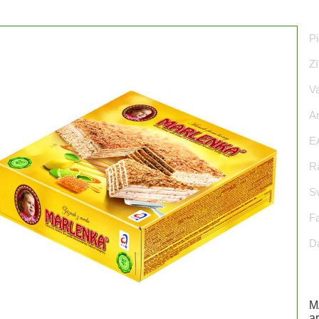
Pi
Zī
Va
Ar
E
Ra
S
F
D
M
a