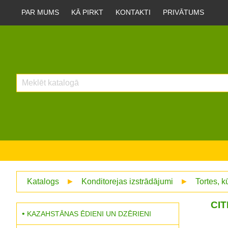
PAR MUMS
KĀ PIRKT
KONTAKTI
PRIVĀTUMS
Katalogs
►
Konditorejas izstrādājumi
►
Tortes, 
CI
KAZAHSTĀNAS ĒDIENI UN DZĒRIENI