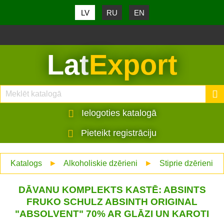
LV
RU
EN
Lat
Export
Ielogoties katalogā
Pieteikt registrāciju
Katalogs
►
Alkoholiskie dzērieni
►
Stiprie dzērieni
DĀVANU KOMPLEKTS KASTĒ: ABSINTS
FRUKO SCHULZ ABSINTH ORIGINAL
"ABSOLVENT" 70% AR GLĀZI UN KAROTI