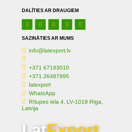
DALĪTIES AR DRAUGIEM
SAZINĀTIES AR MUMS
info@latexport.lv
+371 67183010
+371 26487995
latexport
WhatsApp
Rītupes iela 4, LV-1019 Rīga,
Latvija
Lat
Export