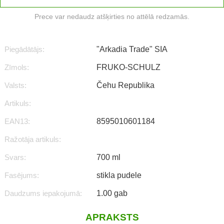
Prece var nedaudz atšķirties no attēlā redzamās.
Piegādātājs:
"Arkadia Trade" SIA
Zīmols:
FRUKO-SCHULZ
Valsts:
Čehu Republika
Artikuls:
EAN13:
8595010601184
Ražotāja artikuls:
Svars:
700 ml
Fasējums:
stikla pudele
Daudzums iepakojumā:
1.00 gab
APRAKSTS