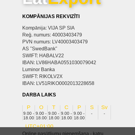
KOMPĀNIJAS REKVIZĪTI
Kompānija: VIJA SP SIA
Reģ. numurs: 40003403479
PVN numurs: LV40003403479
AS "SwedBank"
SWIFT: HABALV22
IBAN: LV86HABA0551030079042
Luminor Banka
SWIFT: RIKOLV2X
IBAN: LV51RIKO0002013228658
DARBA LAIKS
P
O
T
C
P
S
Sv
9.00 -
9.00 -
9.00 -
9.00 -
9.00 -
-
-
18.00
18.00
18.00
18.00
18.00
UTC+01:00
Online pasūtījumu pieņemšana - katru