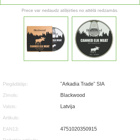
Prece var nedaudz atšķirties no attēlā redzamās.
Piegādātājs:
"Arkadia Trade" SIA
Zīmols:
Blackwood
Valsts:
Latvija
Artikuls:
EAN13:
4751020350915