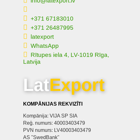
info@latexport.lv
+371 67183010
+371 26487995
latexport
WhatsApp
Rītupes iela 4, LV-1019 Rīga,
Latvija
Lat
Export
KOMPĀNIJAS REKVIZĪTI
Kompānija: VIJA SP SIA
Reģ. numurs: 40003403479
PVN numurs: LV40003403479
AS "SwedBank"