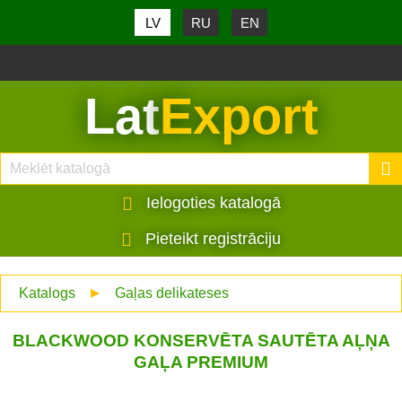
LV
RU
EN
Lat
Export
Ielogoties katalogā
Pieteikt registrāciju
Katalogs
►
Gaļas delikateses
BLACKWOOD KONSERVĒTA SAUTĒTA AĻŅA
GAĻA PREMIUM