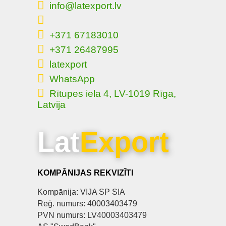
info@latexport.lv
+371 67183010
+371 26487995
latexport
WhatsApp
Rītupes iela 4, LV-1019 Rīga,
Latvija
Lat
Export
KOMPĀNIJAS REKVIZĪTI
Kompānija: VIJA SP SIA
Reģ. numurs: 40003403479
PVN numurs: LV40003403479