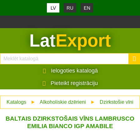
LV
RU
EN
Lat
Export
Ielogoties katalogā
Pieteikt registrāciju
Katalogs
►
Alkoholiskie dzērieni
►
Dzirkstošie vīni
BALTAIS DZIRKSTOŠAIS VĪNS LAMBRUSCO
EMILIA BIANCO IGP AMABILE