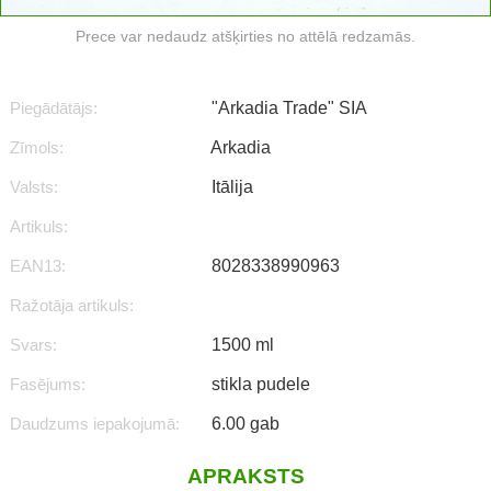
Prece var nedaudz atšķirties no attēlā redzamās.
Piegādātājs:
"Arkadia Trade" SIA
Zīmols:
Arkadia
Valsts:
Itālija
Artikuls:
EAN13:
8028338990963
Ražotāja artikuls:
Svars:
1500 ml
Fasējums:
stikla pudele
Daudzums iepakojumā:
6.00 gab
APRAKSTS