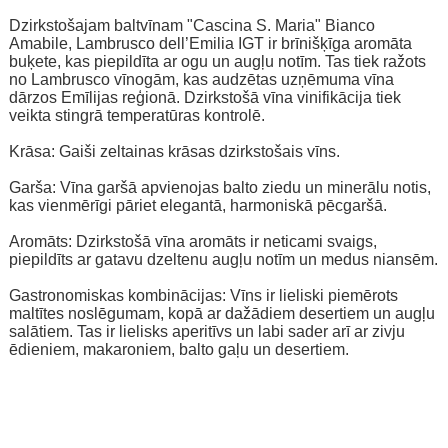
Dzirkstošajam baltvīnam "Cascina S. Maria" Bianco
Amabile, Lambrusco dell’Emilia IGT ir brīnišķīga aromāta
buķete, kas piepildīta ar ogu un augļu notīm. Tas tiek ražots
no Lambrusco vīnogām, kas audzētas uzņēmuma vīna
dārzos Emīlijas reģionā. Dzirkstošā vīna vinifikācija tiek
veikta stingrā temperatūras kontrolē.
Krāsa: Gaiši zeltainas krāsas dzirkstošais vīns.
Garša: Vīna garšā apvienojas balto ziedu un minerālu notis,
kas vienmērīgi pāriet elegantā, harmoniskā pēcgaršā.
Aromāts: Dzirkstošā vīna aromāts ir neticami svaigs,
piepildīts ar gatavu dzeltenu augļu notīm un medus niansēm.
Gastronomiskas kombinācijas: Vīns ir lieliski piemērots
maltītes noslēgumam, kopā ar dažādiem desertiem un augļu
salātiem. Tas ir lielisks aperitīvs un labi sader arī ar zivju
ēdieniem, makaroniem, balto gaļu un desertiem.